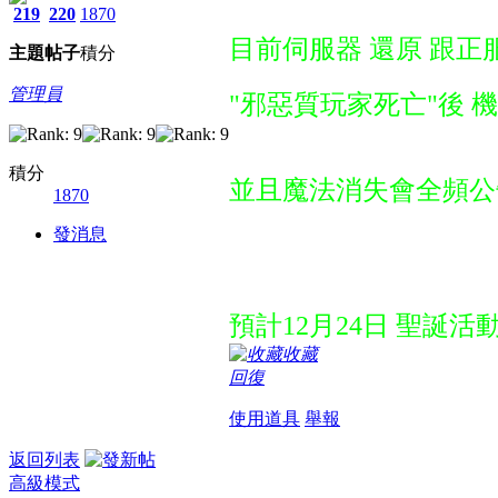
219
220
1870
目前伺服器 還原 跟正
主題
帖子
積分
管理員
"邪惡質玩家死亡"後 
積分
並且魔法消失會全頻公
1870
發消息
預計12月24日 聖誕活動
收藏
回復
使用道具
舉報
返回列表
高級模式