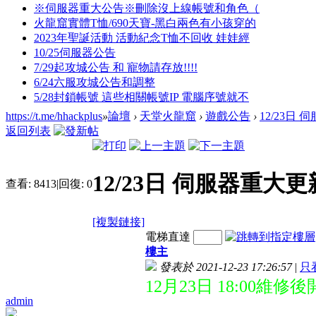
※伺服器重大公告※刪除沒上線帳號和角色（
火龍窟實體T恤/690天寶-黑白兩色有小孩穿的
2023年聖誕活動 活動紀念T恤不回收 娃娃經
10/25伺服器公告
7/29起攻城公告 和 寵物請存放!!!!
6/24六服攻城公告和調整
5/28封鎖帳號 這些相關帳號IP 電腦序號就不
https://t.me/hhackplus
»
論壇
›
天堂火龍窟
›
遊戲公告
›
12/23日
返回列表
12/23日 伺服器重大更
查看:
8413
|
回復:
0
[複製鏈接]
電梯直達
樓主
發表於 2021-12-23 17:26:57
|
只
12月23日 18:00維修
admin