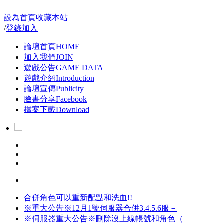
設為首頁
收藏本站
/
登錄
加入
論壇首頁
HOME
加入我們
JOIN
遊戲公告
GAME DATA
遊戲介紹
Introduction
論壇宣傳
Publicity
臉書分享
Facebook
檔案下載
Download
合併角色可以重新配點和洗血!!
※重大公告※12月1號伺服器合併3.4.5.6服－
※伺服器重大公告※刪除沒上線帳號和角色（