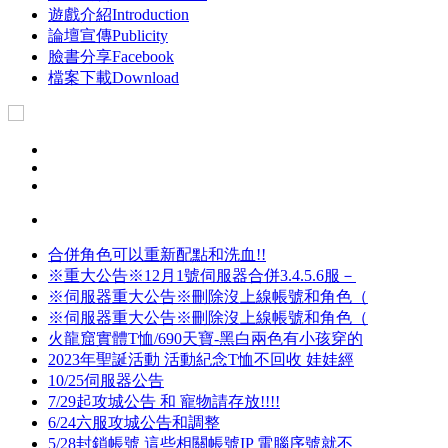
遊戲介紹
Introduction
論壇宣傳
Publicity
臉書分享
Facebook
檔案下載
Download
合併角色可以重新配點和洗血!!
※重大公告※12月1號伺服器合併3.4.5.6服－
※伺服器重大公告※刪除沒上線帳號和角色（
※伺服器重大公告※刪除沒上線帳號和角色（
火龍窟實體T恤/690天寶-黑白兩色有小孩穿的
2023年聖誕活動 活動紀念T恤不回收 娃娃經
10/25伺服器公告
7/29起攻城公告 和 寵物請存放!!!!
6/24六服攻城公告和調整
5/28封鎖帳號 這些相關帳號IP 電腦序號就不