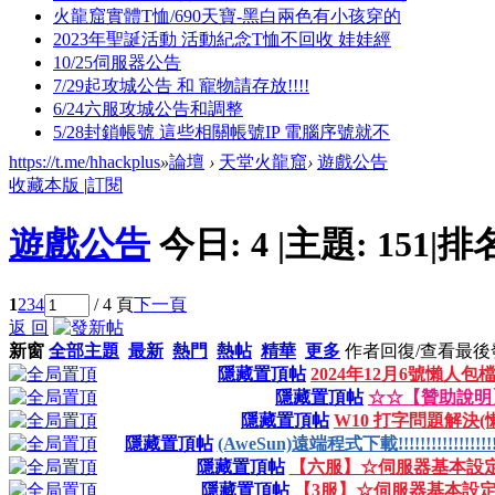
火龍窟實體T恤/690天寶-黑白兩色有小孩穿的
2023年聖誕活動 活動紀念T恤不回收 娃娃經
10/25伺服器公告
7/29起攻城公告 和 寵物請存放!!!!
6/24六服攻城公告和調整
5/28封鎖帳號 這些相關帳號IP 電腦序號就不
https://t.me/hhackplus
»
論壇
›
天堂火龍窟
›
遊戲公告
收藏本版
|
訂閱
遊戲公告
今日:
4
|
主題:
151
|
排
1
2
3
4
/ 4 頁
下一頁
返 回
新窗
全部主題
最新
熱門
熱帖
精華
更多
作者
回復/查看
最後
隱藏置頂帖
2024年12月6號懶人
隱藏置頂帖
☆☆【贊助說明
隱藏置頂帖
W10 打字問題解決(
隱藏置頂帖
(AweSun)遠端程式下載!!!!!!!!!!!!!!!!!!!!!!
隱藏置頂帖
【六服】☆伺服器基本設
隱藏置頂帖
【3服】☆伺服器基本設