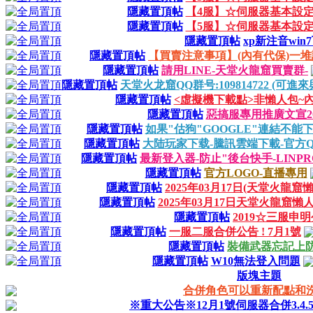
隱藏置頂帖
【4服】☆伺服器基本設
隱藏置頂帖
【5服】☆伺服器基本設
隱藏置頂帖
xp新注音win
隱藏置頂帖
【買賣注意事項】(內有代保)一堆詐
隱藏置頂帖
請用LINE-天堂火龍窟買賣群-
隱藏置頂帖
天堂火龙窟QQ群号:109814722 (可
隱藏置頂帖
<虛擬機下載點>非懶人包~
隱藏置頂帖
惡搞服專用推廣文宣202
隱藏置頂帖
如果"估狗"GOOGLE"連結不能下
隱藏置頂帖
大陆玩家下载-騰訊雲端下載-官方QQ号:
隱藏置頂帖
最新登入器-防止"後台快手-LINP
隱藏置頂帖
官方LOGO-直播專用
隱藏置頂帖
2025年03月17日(天堂火龍
隱藏置頂帖
2025年03月17日天堂火龍窟懶
隱藏置頂帖
2019☆三服申
隱藏置頂帖
一服二服合併公告 ! 7月1號
隱藏置頂帖
裝備武器忘記上
隱藏置頂帖
W10無法登入問題
版塊主題
合併角色可以重新配點和洗
※重大公告※12月1號伺服器合併3.4.