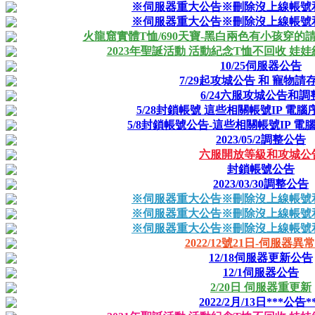
※伺服器重大公告※刪除沒上線帳號
※伺服器重大公告※刪除沒上線帳號
火龍窟實體T恤/690天寶-黑白兩色有小孩穿的
2023年聖誕活動 活動紀念T恤不回收 娃娃
10/25伺服器公告
7/29起攻城公告 和 寵物請存放
6/24六服攻城公告和調
5/28封鎖帳號 這些相關帳號IP 電
5/8封鎖帳號公告-這些相關帳號IP 
2023/05/2調整公告
六服開放等級和攻城公
封鎖帳號公告
2023/03/30調整公告
※伺服器重大公告※刪除沒上線帳號
※伺服器重大公告※刪除沒上線帳號
※伺服器重大公告※刪除沒上線帳號
2022/12號21日-伺服器異
12/18伺服器更新公告
12/1伺服器公告
2/20日 伺服器重更新
2022/2月/13日***公告*