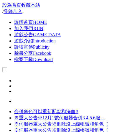
設為首頁
收藏本站
/
登錄
加入
論壇首頁
HOME
加入我們
JOIN
遊戲公告
GAME DATA
遊戲介紹
Introduction
論壇宣傳
Publicity
臉書分享
Facebook
檔案下載
Download
合併角色可以重新配點和洗血!!
※重大公告※12月1號伺服器合併3.4.5.6服－
※伺服器重大公告※刪除沒上線帳號和角色（
※伺服器重大公告※刪除沒上線帳號和角色（