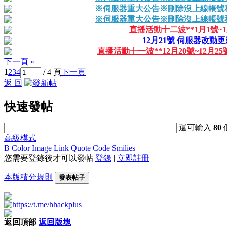
※伺服器重大公告※刪除沒上線帳號
※伺服器重大公告※刪除沒上線帳號
直播活動十二波**1月1號~
12月21號 伺服器改動
直播活動十一波**12月20號~12月25
下一頁 »
1
2
3
4
/ 4 頁
下一頁
返 回
快速發帖
還可輸入
80
高級模式
B
Color
Image
Link
Quote
Code
Smilies
您需要登錄後才可以發帖
登錄
|
立即註冊
本版積分規則
發表帖子
返回頂部
返回版塊