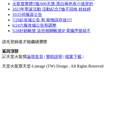
火龍窟實體T恤/690天寶-黑白兩色有小孩穿的
2023年聖誕活動 活動紀念T恤不回收 娃娃經
10/25伺服器公告
7/29起攻城公告 和 寵物請存放!!!!
6/24六服攻城公告和調整
5/28封鎖帳號 這些相關帳號IP 電腦序號就不
請先登錄後才能繼續瀏覽
返回頂部
論壇首頁
|
贊助說明
|
檔案下載
|
天堂火龍窟天堂-Lineage (TW) Design . All Rights Reserved