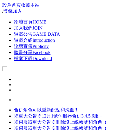
設為首頁
收藏本站
/
登錄
加入
論壇首頁
HOME
加入我們
JOIN
遊戲公告
GAME DATA
遊戲介紹
Introduction
論壇宣傳
Publicity
臉書分享
Facebook
檔案下載
Download
合併角色可以重新配點和洗血!!
※重大公告※12月1號伺服器合併3.4.5.6服－
※伺服器重大公告※刪除沒上線帳號和角色（
※伺服器重大公告※刪除沒上線帳號和角色（