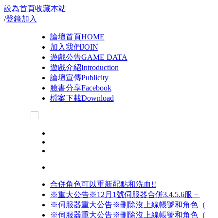
設為首頁
收藏本站
/
登錄
加入
論壇首頁
HOME
加入我們
JOIN
遊戲公告
GAME DATA
遊戲介紹
Introduction
論壇宣傳
Publicity
臉書分享
Facebook
檔案下載
Download
合併角色可以重新配點和洗血!!
※重大公告※12月1號伺服器合併3.4.5.6服－
※伺服器重大公告※刪除沒上線帳號和角色（
※伺服器重大公告※刪除沒上線帳號和角色（