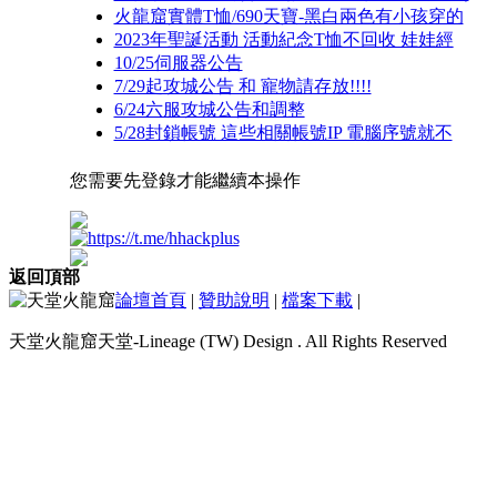
火龍窟實體T恤/690天寶-黑白兩色有小孩穿的
2023年聖誕活動 活動紀念T恤不回收 娃娃經
10/25伺服器公告
7/29起攻城公告 和 寵物請存放!!!!
6/24六服攻城公告和調整
5/28封鎖帳號 這些相關帳號IP 電腦序號就不
您需要先登錄才能繼續本操作
返回頂部
論壇首頁
|
贊助說明
|
檔案下載
|
天堂火龍窟天堂-Lineage (TW) Design . All Rights Reserved