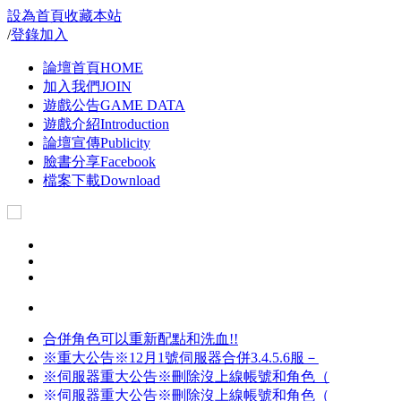
設為首頁
收藏本站
/
登錄
加入
論壇首頁
HOME
加入我們
JOIN
遊戲公告
GAME DATA
遊戲介紹
Introduction
論壇宣傳
Publicity
臉書分享
Facebook
檔案下載
Download
合併角色可以重新配點和洗血!!
※重大公告※12月1號伺服器合併3.4.5.6服－
※伺服器重大公告※刪除沒上線帳號和角色（
※伺服器重大公告※刪除沒上線帳號和角色（