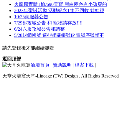
火龍窟實體T恤/690天寶-黑白兩色有小孩穿的
2023年聖誕活動 活動紀念T恤不回收 娃娃經
10/25伺服器公告
7/29起攻城公告 和 寵物請存放!!!!
6/24六服攻城公告和調整
5/28封鎖帳號 這些相關帳號IP 電腦序號就不
請先登錄後才能繼續瀏覽
返回頂部
論壇首頁
|
贊助說明
|
檔案下載
|
天堂火龍窟天堂-Lineage (TW) Design . All Rights Reserved