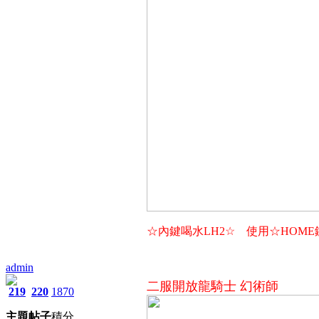
☆內鍵喝水LH2☆ 使用☆HOM
admin
二服開放龍騎士 幻術師
219
220
1870
主題
帖子
積分