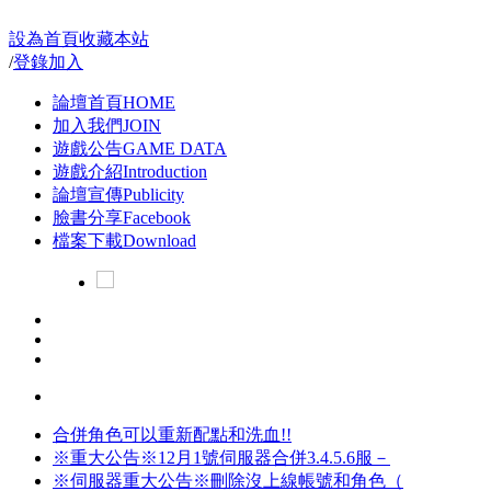
設為首頁
收藏本站
/
登錄
加入
論壇首頁
HOME
加入我們
JOIN
遊戲公告
GAME DATA
遊戲介紹
Introduction
論壇宣傳
Publicity
臉書分享
Facebook
檔案下載
Download
合併角色可以重新配點和洗血!!
※重大公告※12月1號伺服器合併3.4.5.6服－
※伺服器重大公告※刪除沒上線帳號和角色（