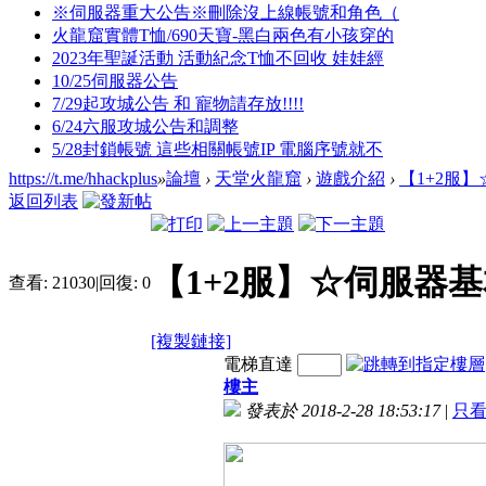
※伺服器重大公告※刪除沒上線帳號和角色（
火龍窟實體T恤/690天寶-黑白兩色有小孩穿的
2023年聖誕活動 活動紀念T恤不回收 娃娃經
10/25伺服器公告
7/29起攻城公告 和 寵物請存放!!!!
6/24六服攻城公告和調整
5/28封鎖帳號 這些相關帳號IP 電腦序號就不
https://t.me/hhackplus
»
論壇
›
天堂火龍窟
›
遊戲介紹
›
【1+2服
返回列表
【1+2服】☆伺服器
查看:
21030
|
回復:
0
[複製鏈接]
電梯直達
樓主
發表於 2018-2-28 18:53:17
|
只