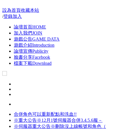
設為首頁
收藏本站
/
登錄
加入
論壇首頁
HOME
加入我們
JOIN
遊戲公告
GAME DATA
遊戲介紹
Introduction
論壇宣傳
Publicity
臉書分享
Facebook
檔案下載
Download
合併角色可以重新配點和洗血!!
※重大公告※12月1號伺服器合併3.4.5.6服－
※伺服器重大公告※刪除沒上線帳號和角色（