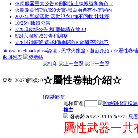
※伺服器重大公告※刪除沒上線帳號和角色（
火龍窟實體T恤/690天寶-黑白兩色有小孩穿的
2023年聖誕活動 活動紀念T恤不回收 娃娃經
10/25伺服器公告
7/29起攻城公告 和 寵物請存放!!!!
6/24六服攻城公告和調整
5/28封鎖帳號 這些相關帳號IP 電腦序號就不
https://t.me/hhackplus
»
論壇
›
天堂火龍窟
›
遊戲介紹
›
☆屬性卷軸
返回列表
☆屬性卷軸介紹☆
查看:
26073
|
回復:
0
[複製鏈接]
電梯直達
樓主
發表於 2018-3-10 15:00:37
|
只
屬性武器一共