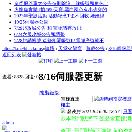
※伺服器重大公告※刪除沒上線帳號和角色（
火龍窟實體T恤/690天寶-黑白兩色有小孩穿的
2023年聖誕活動 活動紀念T恤不回收 娃娃經
10/25伺服器公告
7/29起攻城公告 和 寵物請存放!!!!
6/24六服攻城公告和調整
5/28封鎖帳號 這些相關帳號IP 電腦序號就不
https://t.me/hhackplus
»
論壇
›
天堂火龍窟
›
遊戲公告
›
8/16伺服
返回列表
8/16伺服器更新
查看:
8828
|
回復:
0
[複製鏈接]
電梯直達
樓主
發表於 2021-8-16 00:18:57
|
只
原本戰鬥狀態下 強登會直接消
admin
修正: 戰鬥狀態下強登 角色會