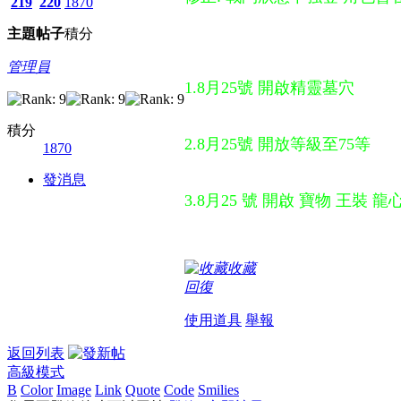
219
220
1870
主題
帖子
積分
管理員
1.8月25號 開啟精靈墓穴
積分
2.8月25號 開放等級至75等
1870
發消息
3.8月25 號 開啟 寶物 王裝 龍心
收藏
回復
使用道具
舉報
返回列表
高級模式
B
Color
Image
Link
Quote
Code
Smilies