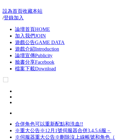
設為首頁
收藏本站
/
登錄
加入
論壇首頁
HOME
加入我們
JOIN
遊戲公告
GAME DATA
遊戲介紹
Introduction
論壇宣傳
Publicity
臉書分享
Facebook
檔案下載
Download
合併角色可以重新配點和洗血!!
※重大公告※12月1號伺服器合併3.4.5.6服－
※伺服器重大公告※刪除沒上線帳號和角色（