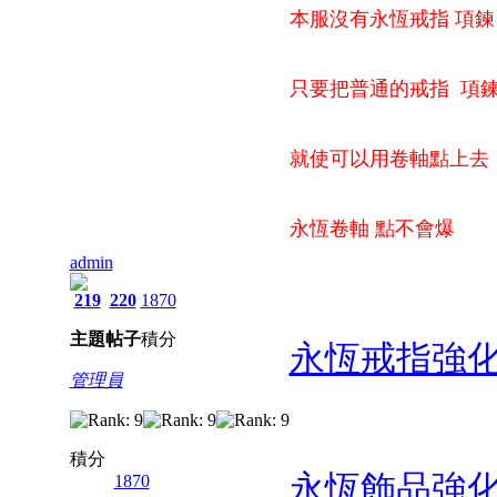
本服沒有永恆戒指 項鍊
只要把普通的戒指 項
就使可以用卷軸點上去 
永恆卷軸 點不會爆
admin
219
220
1870
主題
帖子
積分
永恆戒指強化
管理員
積分
永恆飾品強化
1870