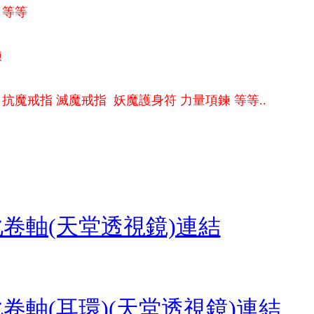
 等等
鍊
抗魔戒指 滅魔戒指 妖魔護身符 力量項鍊 等等..
卷軸(天堂透視鏡)連結
卷軸(耳環)(天堂透視鏡)連結