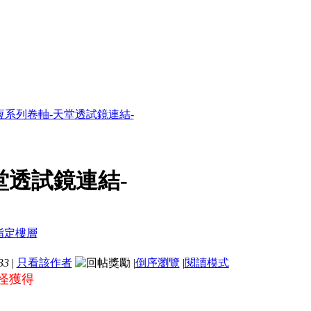
恆系列卷軸-天堂透試鏡連結-
堂透試鏡連結-
33
|
只看該作者
|
倒序瀏覽
|
閱讀模式
打怪獲得