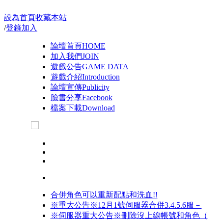
設為首頁
收藏本站
/
登錄
加入
論壇首頁
HOME
加入我們
JOIN
遊戲公告
GAME DATA
遊戲介紹
Introduction
論壇宣傳
Publicity
臉書分享
Facebook
檔案下載
Download
合併角色可以重新配點和洗血!!
※重大公告※12月1號伺服器合併3.4.5.6服－
※伺服器重大公告※刪除沒上線帳號和角色（