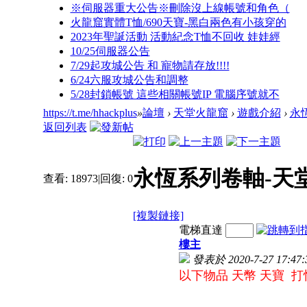
※伺服器重大公告※刪除沒上線帳號和角色（
火龍窟實體T恤/690天寶-黑白兩色有小孩穿的
2023年聖誕活動 活動紀念T恤不回收 娃娃經
10/25伺服器公告
7/29起攻城公告 和 寵物請存放!!!!
6/24六服攻城公告和調整
5/28封鎖帳號 這些相關帳號IP 電腦序號就不
https://t.me/hhackplus
»
論壇
›
天堂火龍窟
›
遊戲介紹
›
永
返回列表
永恆系列卷軸-天
查看:
18973
|
回復:
0
[複製鏈接]
電梯直達
樓主
發表於 2020-7-27 17:47:
以下物品 天幣 天寶 