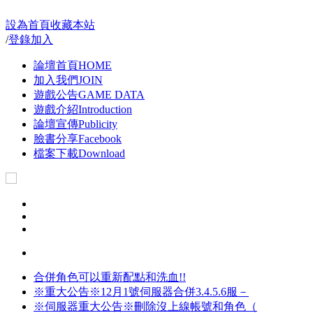
設為首頁
收藏本站
/
登錄
加入
論壇首頁
HOME
加入我們
JOIN
遊戲公告
GAME DATA
遊戲介紹
Introduction
論壇宣傳
Publicity
臉書分享
Facebook
檔案下載
Download
合併角色可以重新配點和洗血!!
※重大公告※12月1號伺服器合併3.4.5.6服－
※伺服器重大公告※刪除沒上線帳號和角色（