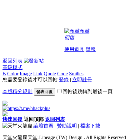
收藏
回復
使用道具
舉報
返回列表
高級模式
B
Color
Image
Link
Quote
Code
Smilies
您需要登錄後才可以回帖
登錄
|
立即註冊
本版積分規則
回帖後跳轉到最後一頁
發表回復
快速回復
返回頂部
返回列表
論壇首頁
|
贊助說明
|
檔案下載
|
天堂火龍窟天堂-Lineage (TW) Design . All Rights Reserved