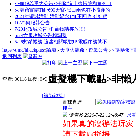
※伺服器重大公告※刪除沒上線帳號和角色（
火龍窟實體T恤/690天寶-黑白兩色有小孩穿的
2023年聖誕活動 活動紀念T恤不回收 娃娃經
10/25伺服器公告
7/29起攻城公告 和 寵物請存放!!!!
6/24六服攻城公告和調整
5/28封鎖帳號 這些相關帳號IP 電腦序號就不
https://t.me/hhackplus
»
論壇
›
天堂火龍窟
›
遊戲公告
›
<虛擬機下
返回列表
<虛擬機下載點>非懶
查看:
30116
|
回復:
0
[複製鏈接]
電梯直達
樓主
發表於 2020-7-22 12:46:47
|
只
如果真的沒辦法玩家
請下載虛擬機