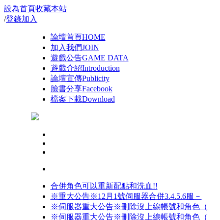
設為首頁
收藏本站
/
登錄
加入
論壇首頁
HOME
加入我們
JOIN
遊戲公告
GAME DATA
遊戲介紹
Introduction
論壇宣傳
Publicity
臉書分享
Facebook
檔案下載
Download
合併角色可以重新配點和洗血!!
※重大公告※12月1號伺服器合併3.4.5.6服－
※伺服器重大公告※刪除沒上線帳號和角色（
※伺服器重大公告※刪除沒上線帳號和角色（