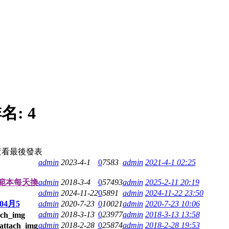
名:
4
查看
最後發表
admin
2023-4-1
0
7583
admin
2021-4-1 02:25
~範本每天換
admin
2018-3-4
0
57493
admin
2025-2-11 20:19
admin
2024-11-22
0
5891
admin
2024-11-22 23:50
04月5
admin
2020-7-23
0
10021
admin
2020-7-23 10:06
admin
2018-3-13
0
23977
admin
2018-3-13 13:58
admin
2018-2-28
0
25874
admin
2018-2-28 19:53