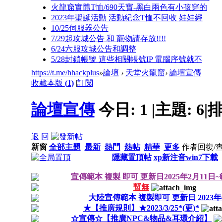
火龍窟實體T恤/690天寶-黑白兩色有小孩穿的
2023年聖誕活動 活動紀念T恤不回收 娃娃經
10/25伺服器公告
7/29起攻城公告 和 寵物請存放!!!!
6/24六服攻城公告和調整
5/28封鎖帳號 這些相關帳號IP 電腦序號就不
https://t.me/hhackplus
»
論壇
›
天堂火龍窟
›
論壇宣傳
收藏本版
(
1
)
|
訂閱
論壇宣傳
今日:
1
|
主題:
6
|
排
返 回
新窗
全部主題
最新
熱門
熱帖
精華
更多
作者
回復/
隱藏置頂帖
xp新注音win7下載
宣傳範本 複製 即可 更新日2025年2月11日
暫無
大陸宣傳範本 複製即可 更新日 2023年
★【推廣規則】★2023/3/25*(更)*
☆宣傳☆【推廣NPC&物品&耳環介紹】