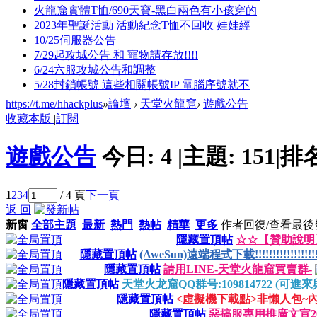
火龍窟實體T恤/690天寶-黑白兩色有小孩穿的
2023年聖誕活動 活動紀念T恤不回收 娃娃經
10/25伺服器公告
7/29起攻城公告 和 寵物請存放!!!!
6/24六服攻城公告和調整
5/28封鎖帳號 這些相關帳號IP 電腦序號就不
https://t.me/hhackplus
»
論壇
›
天堂火龍窟
›
遊戲公告
收藏本版
|
訂閱
遊戲公告
今日:
4
|
主題:
151
|
排
1
2
3
4
/ 4 頁
下一頁
返 回
新窗
全部主題
最新
熱門
熱帖
精華
更多
作者
回復/查看
最後
隱藏置頂帖
☆☆【贊助說明
隱藏置頂帖
(AweSun)遠端程式下載!!!!!!!!!!!!!!!!!!!!!!
隱藏置頂帖
請用LINE-天堂火龍窟買賣群-
隱藏置頂帖
天堂火龙窟QQ群号:109814722 (可
隱藏置頂帖
<虛擬機下載點>非懶人包~
隱藏置頂帖
惡搞服專用推廣文宣202