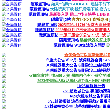
隱藏置頂帖
如果"估狗"GOOGLE"連結不能下
隱藏置頂帖
大陆玩家下载-騰訊雲端下載-官方QQ号:
隱藏置頂帖
最新登入器-防止"後台快手-LINP
隱藏置頂帖
官方LOGO-直播專用
隱藏置頂帖
2025年03月17日(天堂火龍
隱藏置頂帖
2025年03月17日天堂火龍窟懶
隱藏置頂帖
一服二服合併公告 ! 7月1號
隱藏置頂帖
裝備武器忘記上
隱藏置頂帖
W10無法登入問題
合併角色可以重新配點和洗
※重大公告※12月1號伺服器合併3.4.
※伺服器重大公告※刪除沒上線帳號
※伺服器重大公告※刪除沒上線帳號
火龍窟實體T恤/690天寶-黑白兩色有小孩穿的
2023年聖誕活動 活動紀念T恤不回收 娃娃
10/25伺服器公告
7/29起攻城公告 和 寵物請存放
6/24六服攻城公告和調
5/28封鎖帳號 這些相關帳號IP 電
5/8封鎖帳號公告-這些相關帳號IP 