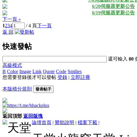
6/20伺服器更新公告
6/19伺服器更新公告
下一頁 »
1
2
3
4
/ 4 頁
下一頁
返 回
快速發帖
還可輸入
80
高級模式
B
Color
Image
Link
Quote
Code
Smilies
您需要登錄後才可以發帖
登錄
|
立即註冊
本版積分規則
發表帖子
返回頂部
返回版塊
論壇首頁
|
贊助說明
|
檔案下載
|