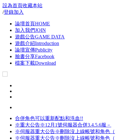
設為首頁
收藏本站
/
登錄
加入
論壇首頁
HOME
加入我們
JOIN
遊戲公告
GAME DATA
遊戲介紹
Introduction
論壇宣傳
Publicity
臉書分享
Facebook
檔案下載
Download
合併角色可以重新配點和洗血!!
※重大公告※12月1號伺服器合併3.4.5.6服－
※伺服器重大公告※刪除沒上線帳號和角色（
※伺服器重大公告※刪除沒上線帳號和角色（